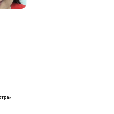
ктра»