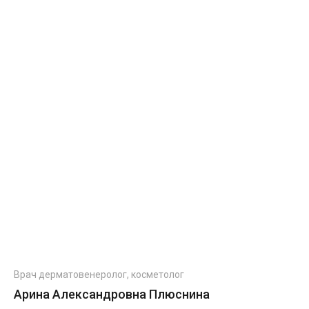
Врач дерматовенеролог, косметолог
Арина Александровна Плюснина