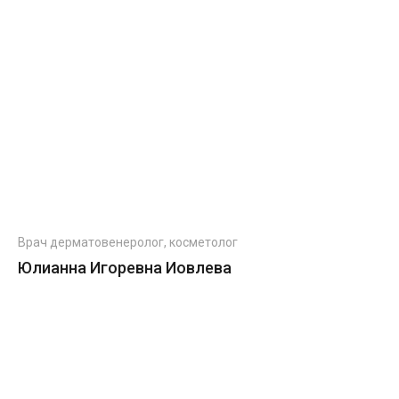
Врач дерматовенеролог, косметолог
Юлианна Игоревна Иовлева